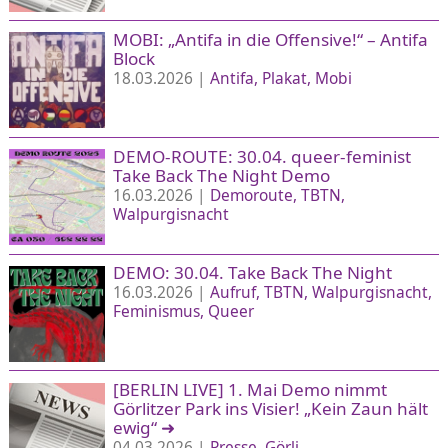
MOBI: „Antifa in die Offensive!“ – Antifa
Block
18.03.2026 |
Antifa
Plakat
Mobi
DEMO-ROUTE: 30.04. queer-feminist
Take Back The Night Demo
16.03.2026 |
Demoroute
TBTN
Walpurgisnacht
DEMO: 30.04. Take Back The Night
16.03.2026 |
Aufruf
TBTN
Walpurgisnacht
Feminismus
Queer
[BERLIN LIVE] 1. Mai Demo nimmt
Görlitzer Park ins Visier! „Kein Zaun hält
ewig“
➜
04.03.2026 |
Presse
Görli