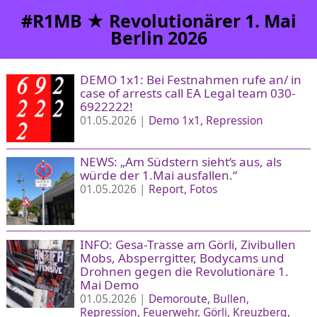
#R1MB ★ Revolutionärer 1. Mai
Berlin 2026
DEMO 1x1: Bei Festnahmen rufe an/ in
case of arrests call EA Legal team 030-
6922222!
01.05.2026 |
Demo 1x1
Repression
NEWS: „Am Südstern sieht‘s aus, als
würde der 1.Mai ausfallen.“
01.05.2026 |
Report
Fotos
INFO: Gesa-Trasse am Görli, Zivibullen
Mobs, Absperrgitter, Bodycams und
Drohnen gegen die Revolutionäre 1.
Mai Demo
01.05.2026 |
Demoroute
Bullen
Repression
Feuerwehr
Görli
Kreuzberg